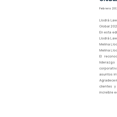
Febrero 20
Llodrá Law
Global 202
En esta ed
Llodrá Law
Melina Llo
Melina Llo
El recono
liderazgo
corporativ
asuntos in
Agradecem
clientes 
increíble 