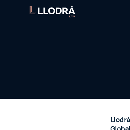
Llodrá
Globa