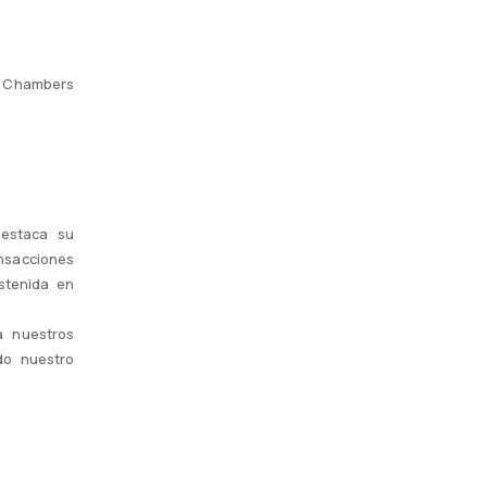
ía Chambers
destaca su
nsacciones
ostenida en
a nuestros
do nuestro