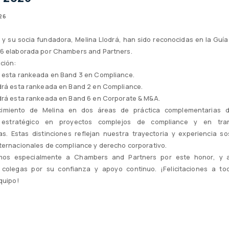
26
 y su socia fundadora, Melina Llodrá, han sido reconocidas en la Gu
6 elaborada por Chambers and Partners.
ición:
 esta rankeada en Band 3 en Compliance.
drá esta rankeada en Band 2 en Compliance.
drá esta rankeada en Band 6 en Corporate & M&A.
cimiento de Melina en dos áreas de práctica complementarias 
 estratégico en proyectos complejos de compliance y en tra
as. Estas distinciones reflejan nuestra trayectoria y experiencia s
ternacionales de compliance y derecho corporativo.
os especialmente a Chambers and Partners por este honor, y 
y colegas por su confianza y apoyo continuo. ¡Felicitaciones a to
equipo!