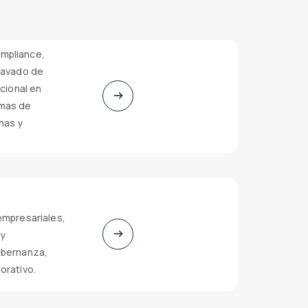
mpliance,
 lavado de
acional en
amas de
nas y
e
empresariales,
 y
obernanza,
orativo.