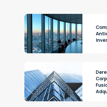
Comp
Anti
Inve
Der
Corp
Fusi
Adqu