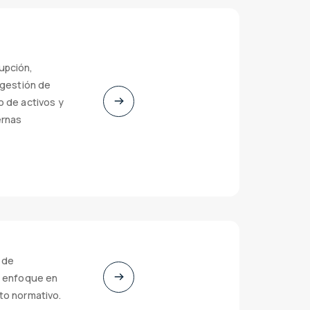
upción,
 gestión de
o de activos y
ernas
 de
n enfoque en
to normativo.